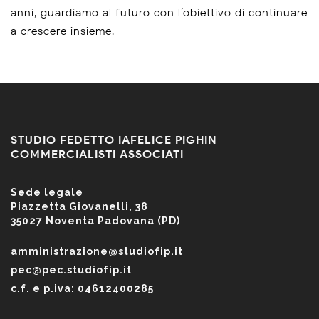
anni, guardiamo al futuro con l’obiettivo di continuare
a crescere insieme.
STUDIO FEDETTO IAFELICE PIGHIN
COMMERCIALISTI ASSOCIATI
Sede legale
Piazzetta Giovanelli, 38
35027 Noventa Padovana (PD)
amministrazione@studiofip.it
pec@pec.studiofip.it
c.f. e p.iva: 04612400285