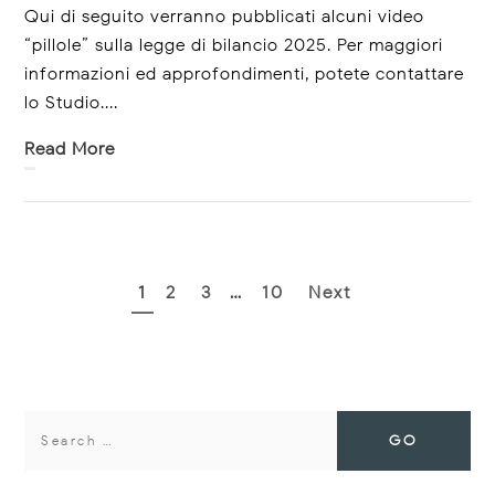
Qui di seguito verranno pubblicati alcuni video
“pillole” sulla legge di bilancio 2025. Per maggiori
informazioni ed approfondimenti, potete contattare
lo Studio....
Read More
Paginazione
1
2
3
…
10
Next
degli
articoli